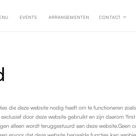
ENU
EVENTS
ARRANGEMENTEN
CONTACT

d
cties die deze website nodig heeft om te functioneren zo
clusief door deze website gebruikt en zijn daarom 'first p
agen alleen wordt teruggestuurd aan deze website.Geen c
gen ervoor dat deze website bepaalde functies kan aanbie