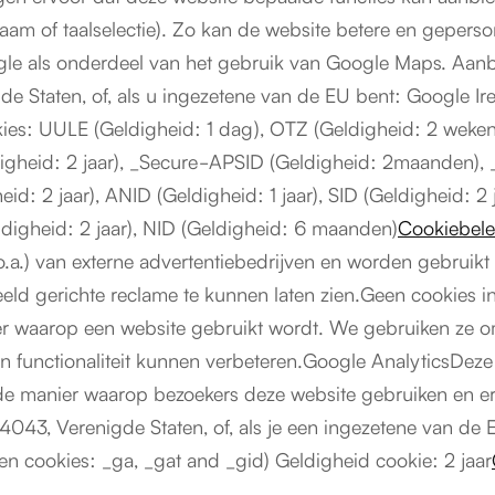
naam of taalselectie). Zo kan de website betere en gepers
le als onderdeel van het gebruik van Google Maps. Aan
 Staten, of, als u ingezetene van de EU bent: Google Ire
kies: UULE (Geldigheid: 1 dag), OTZ (Geldigheid: 2 weke
digheid: 2 jaar), _Secure-APSID (Geldigheid: 2maanden), 
id: 2 jaar), ANID (Geldigheid: 1 jaar), SID (Geldigheid: 2 
digheid: 2 jaar), NID (Geldigheid: 6 maanden)
Cookiebele
.a.) van externe advertentiebedrijven en worden gebruikt
eeld gerichte reclame te kunnen laten zien.Geen cookies
er waarop een website gebruikt wordt. We gebruiken ze o
n functionaliteit kunnen verbeteren.Google AnalyticsDez
t de manier waarop bezoekers deze website gebruiken en
43, Verenigde Staten, of, als je een ingezetene van de 
en cookies: _ga, _gat and _gid) Geldigheid cookie: 2 jaar