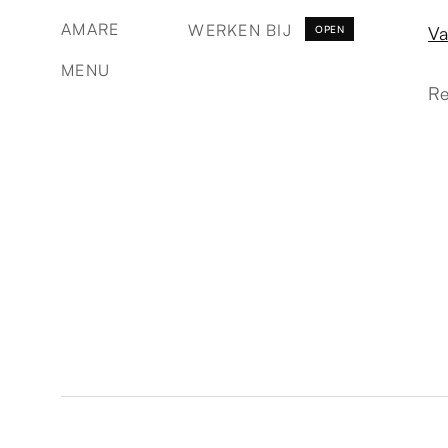
AMARE
WERKEN BIJ
Va
OPEN
MENU
R