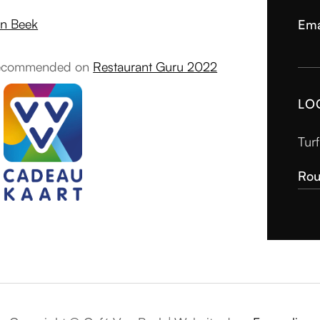
n Beek
Ema
ecommended on
Restaurant Guru 2022
LO
Tur
Rou