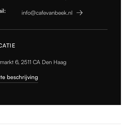
il:
info@cafevanbeek.nl

CATIE
fmarkt 6, 2511 CA Den Haag
te beschrijving