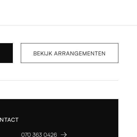
E
BEKIJK ARRANGEMENTEN
NTACT
:
070 363 0426
